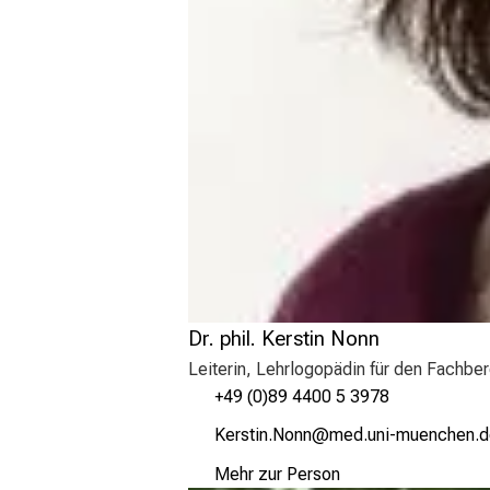
Dr. phil. Kerstin Nonn
Leiterin, Lehrlogopädin für den Fachbe
+49 (0)89 4400 5 3978
ÜipcblJu-T:üJuu
vim ful#vfiuyziusm
Mehr zur Person