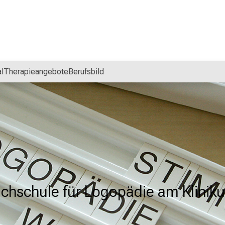
l
Therapieangebote
Berufsbild
achschule für Logopädie am Kliniku