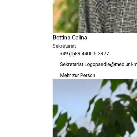
Bettina Calina
Sekretariat
+49 (0)89 4400 5 3977
RioSpibgplg:beVüxüögimli
,vaim-ful
Mehr zur Person