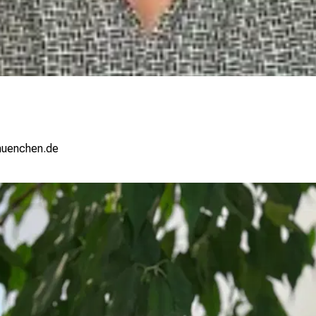
#vfiuyziuemi