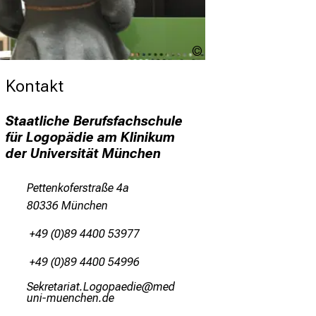
Andreas
Steeger
Kontakt
Staatliche Berufsfachschule
für Logopädie am Klinikum
der Universität München
Pettenkoferstraße 4a
80336 München
+49 (0)89 4400 53977
+49 (0)89 4400 54996
Riopibgplgb-VüxüögiJmli
;vim
ful_vfiuyziu-mi