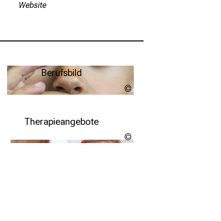
Website
Berufsbild
Nayoric -
stock.adobe.com
Weitere Infos
Therapieangebote
nellas -
stock.adobe.com
Weitere Infos