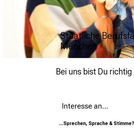
Staatliche Berufsf
Staatliche Berufsf
Staatliche Berufsf
Staatliche Berufsf
München
München
München
München
Bei uns bist Du richt
Interesse an... 
...Sprechen, Sprache & Stimme