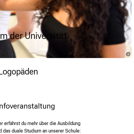
m der Universität
m der Universität
m der Universität
m der Universität
S
S
m Logopäden
Infoveranstaltung                                      
er erfährst du mehr über die Ausbildung
d das duale Studium an unserer Schule: