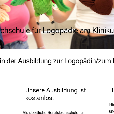
achschule für Logopädie am Kliniku
achschule für Logopädie am Kliniku
achschule für Logopädie am Kliniku
achschule für Logopädie am Kliniku
ig in der Ausbildung zur Logopädin/zu
Unsere Ausbildung ist 
kostenlos! 
?
Hi
un
Als staatliche Berufsfachschule für