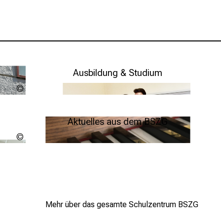
Ausbildung & Studium
Andreas
Steeger
Weitere Infos
Aktuelles aus dem BSZG
Marcel A.
Hasübert -
Weitere Infos
stock.adobe.com
Mehr über das gesamte Schulzentrum BSZG