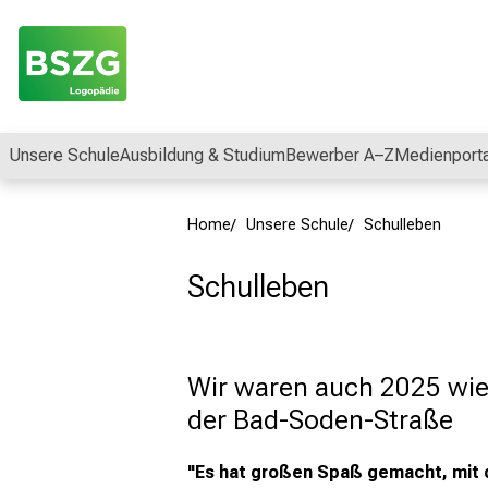
ogopäden!
gen und Myofunktionelle Störungen
Unsere Schule
Ausbildung & Studium
Bewerber A–Z
Medienporta
Home
Unsere Schule
Schulleben
Schulleben
Wir waren auch 2025 wied
der Bad-Soden-Straße
"Es hat großen Spaß gemacht, mit 
Schließen