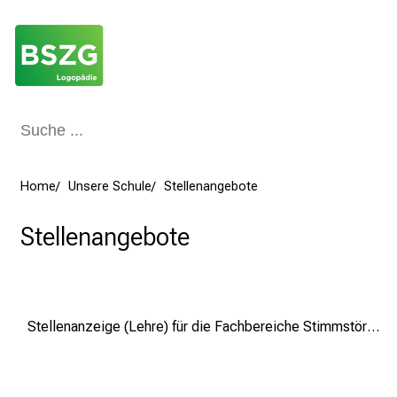
ogopäden!
gen und Myofunktionelle Störungen
Home
Unsere Schule
Stellenangebote
Stellenangebote
Schließen
Stellenanzeige (Lehre) für die Fachbereiche Stimmstörungen & MFS