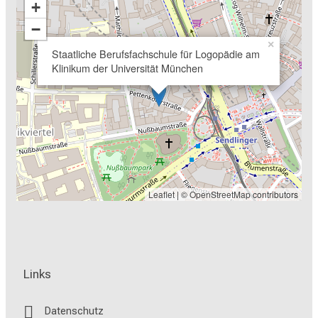
+
−
×
Staatliche Berufsfachschule für Logopädie am
Klinikum der Universität München
Leaflet
| ©
OpenStreetMap
contributors
Links
Datenschutz