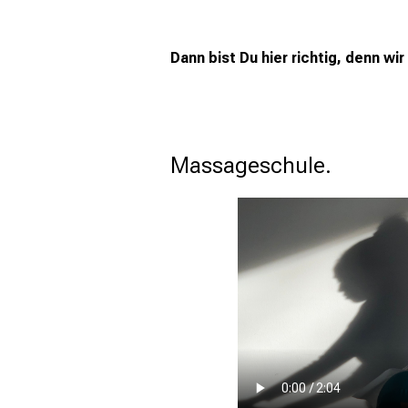
Dann bist Du hier richtig, denn wi
                                              Unsere Infovideos über die Ausbildung an un
Massageschule. 