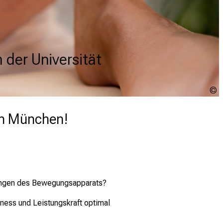
 der Universität
 der Universität
 der Universität
U
u
-
in München!
kungen des Bewegungsapparats?
tness und Leistungskraft optimal