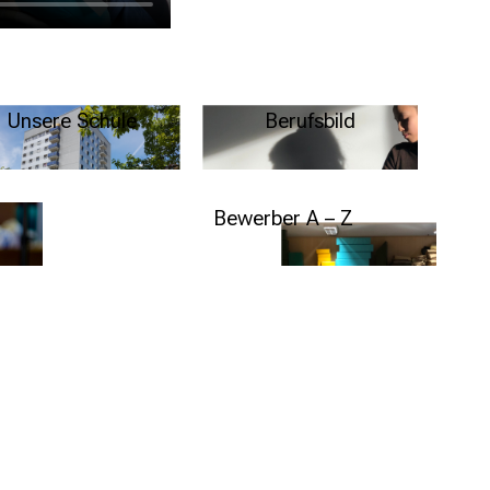
Unsere Schule
Berufsbild
schaft
t
Weitere Infos
Weitere Infos
Bewerber A – Z
Weitere Infos