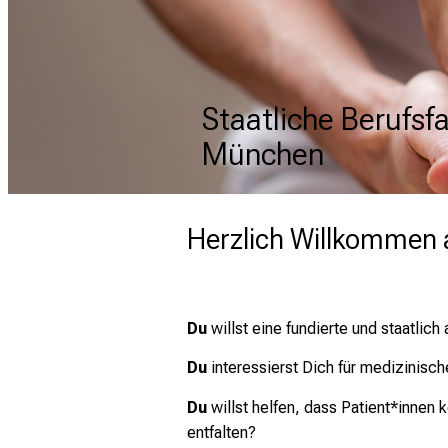
Staatliche Berufsf
Staatliche Berufsf
Staatliche Berufsf
München
München
München
Herzlich Willkommen 
Du
willst eine fundierte und staatli
Du
interessierst Dich für medizinis
Du
willst helfen, dass Patient*innen
entfalten?