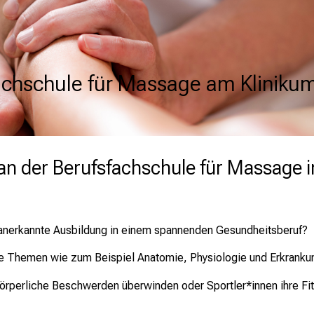
achschule für Massage am Klinikum
achschule für Massage am Klinikum
achschule für Massage am Klinikum
an der Berufsfachschule für Massage 
ch anerkannte Ausbildung in einem spannenden Gesundheitsberuf?
che Themen wie zum Beispiel Anatomie, Physiologie und Erkran
 körperliche Beschwerden überwinden oder Sportler*innen ihre Fi