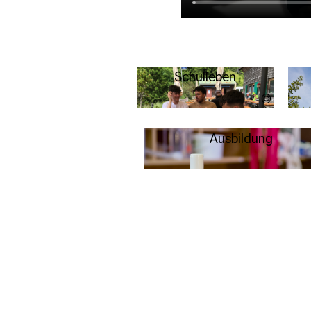
Schulleben
Urheber
ungeklär
Weitere Infos
Ausbildung
Weitere Infos