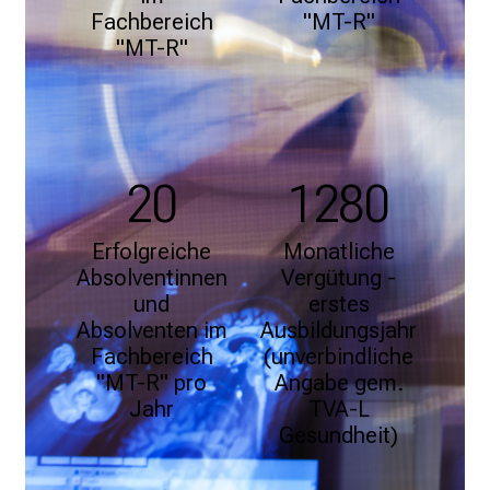
Fachbereich
"MT-R"
"MT-R"
20
1280
Erfolgreiche
Monatliche
Absolventinnen
Vergütung -
und
erstes
Absolventen im
Ausbildungsjahr
Fachbereich
(unverbindliche
"MT-R" pro
Angabe gem.
Jahr
TVA-L
Gesundheit)