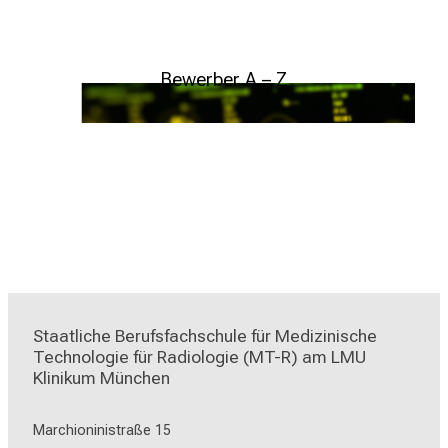
Bewerber A – Z
meryd
stoc
Weitere Infos
Staatliche Berufsfachschule für Medizinische 
Technologie für Radiologie (MT-R) am LMU 
Klinikum München
Marchioninistraße 15