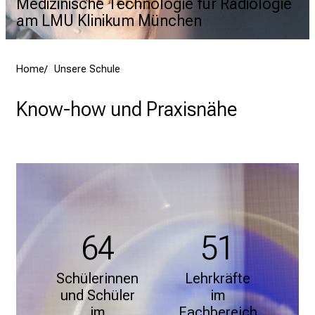
Medizinische Technologie für Radiologie
am LMU Klinikum München
Home
Unsere Schule
Know-how und Praxisnähe
64
51
Schülerinnen
Lehrkräfte
und Schüler
im
im
Fachbereich