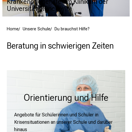
Krankenpflegehilfe am Klinikum der
reuen uns auf
Universität München
EN TÜR AM 26.02.2026
Home
Unsere Schule
Du brauchst Hilfe?
Beratung in schwierigen Zeiten
Schließen
Orientierung und Hilfe
Angebote für Schülerinnen und Schüler in
Krisensituationen an unserer Schule und darüber
hinaus